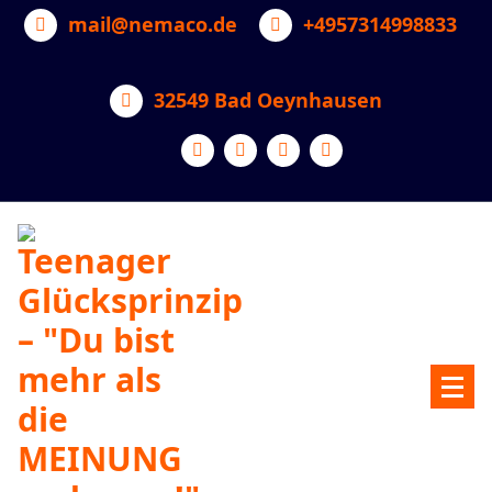
Zum
mail@nemaco.de
+4957314998833
Inhalt
springen
32549 Bad Oeynhausen