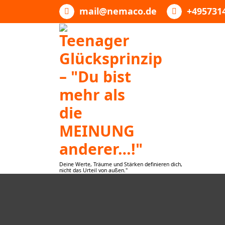
Zum
mail@nemaco.de
+495731
Inhalt
springen
Deine Werte, Träume und Stärken definieren dich,
nicht das Urteil von außen."