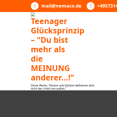
Zum
mail@nemaco.de
+495731
Inhalt
springen
Deine Werte, Träume und Stärken definieren dich,
nicht das Urteil von außen."