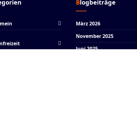
tegorien
Blogbeiträge
emein
März 2026
November 2025
nfreizeit
Juni 2025
Januar 2025
rag
Dezember 2024
shop
Oktober 2024
Copyright © 2026. Erstellt von
Mike Grohmann
.