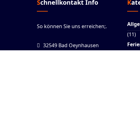
Schnellkontakt Info
Ka
Allg
So können Sie uns erreichen;.
(11)
Ferie
32549 Bad Oeynhausen
mail@nemaco.de
(1)
+(49) 5731 / 4998833
Vort
(4)
Work
(4)