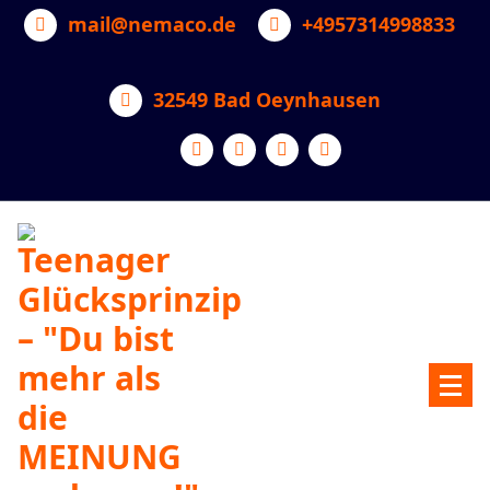
Zum
mail@nemaco.de
+4957314998833
Inhalt
springen
32549 Bad Oeynhausen