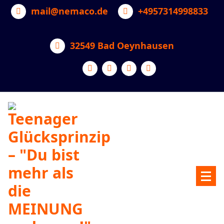
Zum
mail@nemaco.de
+4957314998833
Inhalt
springen
32549 Bad Oeynhausen