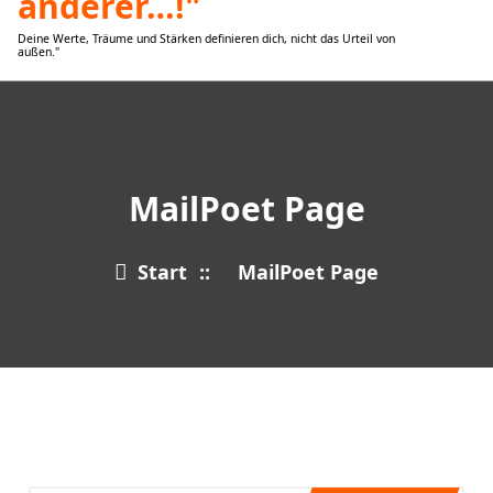
Deine Werte, Träume und Stärken definieren dich, nicht das Urteil von
außen."
MailPoet Page
Start
::
MailPoet Page