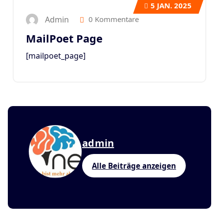
5
JAN. 2025
Admin
0 Kommentare
MailPoet Page
[mailpoet_page]
admin
Alle Beiträge anzeigen