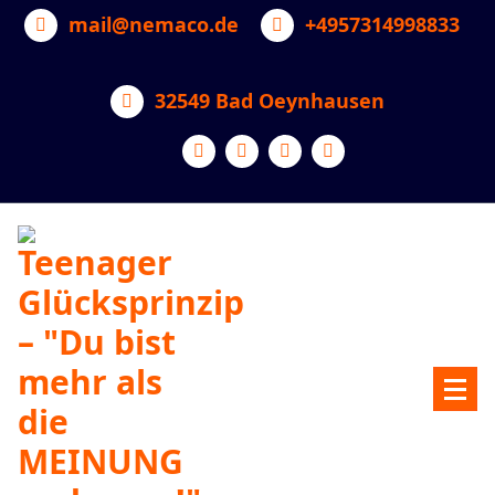
Zum
mail@nemaco.de
+4957314998833
Inhalt
springen
32549 Bad Oeynhausen