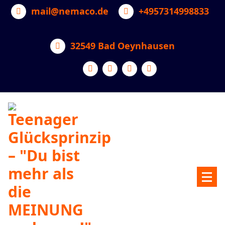
Zum
mail@nemaco.de
+4957314998833
Inhalt
springen
32549 Bad Oeynhausen